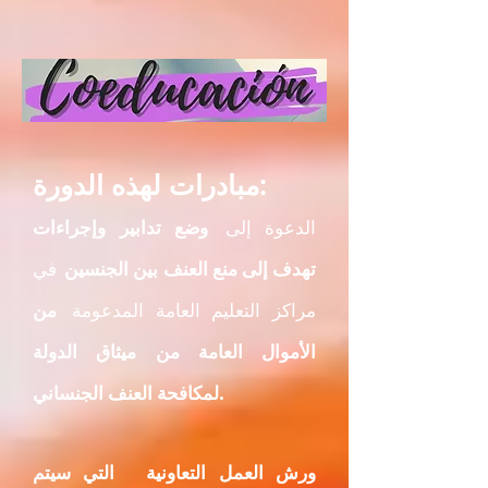
مبادرات لهذه الدورة:
الدعوة إلى
وضع تدابير وإجراءات
تهدف إلى منع العنف بين الجنسين
في
مراكز التعليم العامة المدعومة
من
الأموال العامة من ميثاق الدولة
لمكافحة العنف الجنساني.
ورش العمل التعاونية
التي سيتم