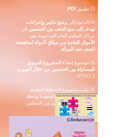
3) تطبيق
PDI.
4) الدعوة إلى
وضع تدابير وإجراءات
تهدف إلى منع العنف بين الجنسين
في
مراكز التعليم العام المدعومة
من
الأموال العامة من ميثاق الدولة لمناهضة
العنف ضد المرأة.
5) موضوع إنشاء
المشروع التربوي
للمساواة بين الجنسين من خلال الصورة
لـ 4ºESO.
6) طلب مشروع المختلط المقدم
بالاشتراك مع AMPA لمعهدنا وخطة
المساواة للمركز بدعم من المجلس
العسكري للأندلس.