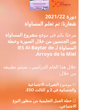
دورة 2021/22
شعارنا: تم تعلم المساواة
مرحبًا بكم في موقع
مشروع المساواة
بين الجنسين من خلال الصورة
وخطة
المساواة لـ IES Al-Baytar de
Arroyo de la Miel.
خلال هذا العام الدراسي ، سيتم تطبيقه
من خلال:
1) موضوع
التغيرات الاجتماعية
والجنسانية في 2 و
الثالث ESO.
2)
خطة العمل التعليمية من منظور النوع
الاجتماعي.