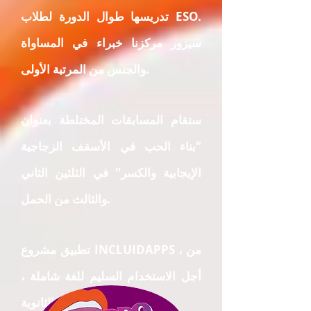
تدريسها طوال الدورة لطلاب ESO.
سيزور مركزنا خبراء في المساواة
والجنس من المرتبة الأولى.
ستقام المسابقات المختلطة بعنوان
"بناء الحب في الأسقف الزجاجية
الإيجابية والكسر" في الثلثين الثاني
والثالث من الحمل.
تطبيق مشروع INCLUIDAPPS ، من
أجل الاستخدام السليم للغة شاملة ،
في دورات المدارس الثانوية