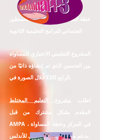
خطة العمل التعليمية الخاصة بالمنظور
الجنساني للبرامج التعليمية الثانوية
المشروع التعليمي الاختياري للمساواة
بين الجنسين الذي تم إنشاؤه ذاتيًا من
خلال الصورة في ESO الرابع.
اطلب
مشروع التعليم المختلط
المقدم بشكل مشترك من قبل
AMPA في المركز وخطة المساواة ،
بدعم من المجلس العسكري للأندلس.