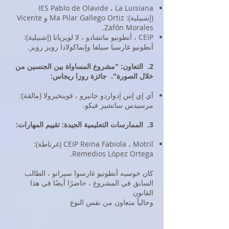
IES Pablo de Olavide ، La Luisiana
(إشبيلية): Ma Pilar Gallego Ortiz و Vicente
Zafón Morales.
CEIP ، أنطونيو ماتشادو ، لا لويزيانا (إشبيلية):
أنطونيو غارسيا سيلفا وإنماكولادا رويز رويز.
2.
التعاون: "مشروع المساواة بين الجنسين من
خلال الصورة".
جائزة روزا ريجاس:
آي إي إس إدواردو جانيرو ، فوينخيرولا (مالقة):
مرسيدس سانشيز فيكو.
3.
الممارسات التعليمية الجيدة: تقييم المهارات:
CEIP Reina Fabiola ، Motril (غرناطة):
Remedios López Ortega.
كان خوسيه أنطونيو غارسوا سيرانو ، الطالب
السابق في المشروع ، حاضرًا أيضًا في هذا
القانون
وحالياً متعاون من نفس النوع