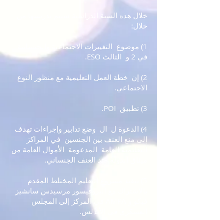
خلال هذه السنة الدراسية سيتم تدريسها من
خلال:
1) موضوع
التغييرات الاجتماعية والجنسانية
في 2 و
الثالث ESO.
2) إن
خطة العمل التعليمية مع منظور النوع
الاجتماعي.
3) تطبيق
POI.
4) الدعوة ل
ال
وضع تدابير وإجراءات تهدف
إلى منع العنف بين الجنسين
في المراكز
التعليمية العامة
المدعومة
الأموال العامة من
ميثاق الدولة ضد العنف الجنساني.
5) تنفيذ مشروع التعليم المختلط المقدم
بالاشتراك مع البروفيسور مرسيدس سانشيز
فيكو و AMPA في المركز إلى المجلس
العسكري في الأندلس.