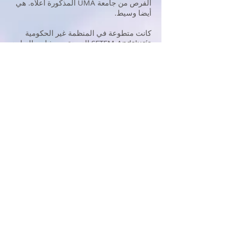
الفرص من جامعة UMA المذكورة أعلاه. هي
أيضا وسيط.
كانت متطوعة في المنظمة غير الحكومية
SETEM-Andalucía التي تقود مشاريع التعاون
للمساعدة الإنمائية ، والتي تستهدف الفتيات
والشابات الفلبينيات اللائي تم إنقاذهن من بغاء
الأطفال ، والثاني ، من محو الأمية بين الفتيان
والفتيات من السكان الأصليين في بوليفيا.
منذ عام 1995 ، عملت في المركز البلدي
لإعلام المرأة التابع لقسم المساواة. قاعة
مدينة فوينخيرولا ، حيث تقدم بشكل أساسي ،
من بين العديد من الخدمات الأخرى ، المشورة
القانونية بشأن العنف الجنساني والمساواة
وحقوق المرأة.
باولا ماريا جيريز مونتيرو
شهادة في فقه اللغة الإنجليزية من جامعة
ملقة ودبلوم في التدريس مع تدريب تكميلي
مكثف في مجالات التعايش والمساواة.
وهو حاليًا عضو في المكتب الاستشاري حول
التعايش المدرسي والمساواة التابع لوفد