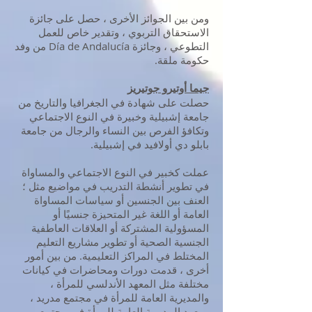
ومن بين الجوائز الأخرى ، حصل على جائزة
الاستحقاق التربوي ، وتقدير خاص للعمل
التطوعي ، وجائزة Día de Andalucía من وفد
حكومة ملقة.
جيما أوتيرو جوتيريز
حصلت على شهادة في الجغرافيا والتاريخ من
جامعة إشبيلية وخبيرة في النوع الاجتماعي
وتكافؤ الفرص بين النساء والرجال من جامعة
بابلو دي أولافيد في إشبيلية.
عملت كخبير في النوع الاجتماعي والمساواة
في تطوير أنشطة التدريب في مواضيع مثل ؛
العنف بين الجنسين أو سياسات المساواة
العامة أو اللغة غير المتحيزة جنسيًا أو
المسؤولية المشتركة أو العلاقات العاطفية
الجنسية الصحية أو تطوير مشاريع التعليم
المختلط في المراكز التعليمية. من بين أمور
أخرى ، قدمت دورات ومحاضرات في كيانات
مختلفة مثل المعهد الأندلسي للمرأة ،
والمديرية العامة للمرأة في مجتمع مدريد ،
ومعهد المديرية العامة للمرأة في مجتمع