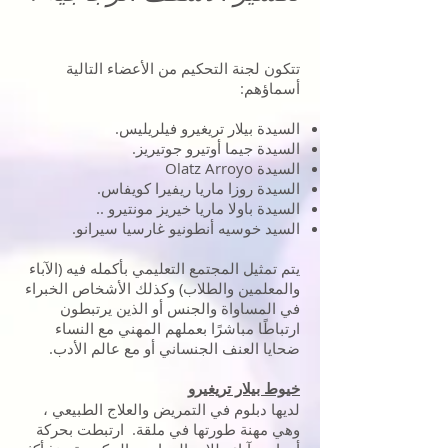
تتكون لجنة التحكيم من الأعضاء التالية
أسماؤهم:
السيدة بيلار تريغيرو فيلريليس.
السيدة جيما أوتيرو جوتيريز.
السيدة Olatz Arroyo
السيدة روزا ماريا ريفيرا كويفاس.
السيدة باولا ماريا خيريز مونتيرو ..
السيد خوسيه أنطونيو غارسيا سيرانو.
يتم تمثيل المجتمع التعليمي بأكمله فيه (الآباء
والمعلمين والطلاب) وكذلك الأشخاص الخبراء
في المساواة والجنس أو الذين يرتبطون
ارتباطًا مباشرًا بعملهم المهني مع النساء
ضحايا العنف الجنساني أو مع عالم الأدب.
خيوط بيلار تريغيرو
لديها دبلوم في التمريض والعلاج الطبيعي ،
وهي مهنة طورتها في ملقة. ارتبطت بحركة