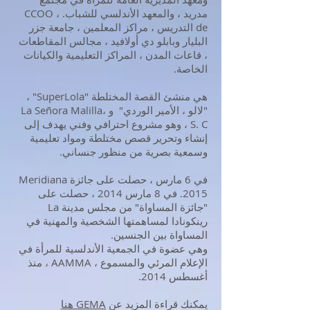
مدريد ، والمعهد الأندلسي للشباب. ، CCOO
de التدريس ، مراكز المعلمين ، جامعة جزر
البليار وبابلو دي أولافيد ، مجالس المقاطعات
، قاعات المدن ، المراكز التعليمية والكيانات
الخاصة.
هي منشئ القصة المختلطة "SuperLola" ،
"لالو ، الأمير الوردي" و La Señora Malilla،
S. C ، وهو مشروع احترافي وفني يهدف إلى
إنشاء وتحرير قصص مختلطة ومواد تعليمية
وسمعية بصرية من منظور جنساني.
في 6 مارس ، حصلت على جائزة Meridiana
2015. في 8 مارس 2014 ، حصلت على
"جائزة المساواة" من مجلس مدينة La
رينكونادا لمساهمتها الشخصية والمهنية في
المساواة بين الجنسين.
وهي عضوة في الجمعية الأندلسية للمرأة في
الإعلام المرئي والمسموع ، AAMMA ، منذ
أغسطس 2014.
يمكنك قراءة المزيد عن
GEMA هنا