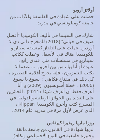
أولاتز أرويو
حصلت على شهادة في الفلسفة والآداب من
جامعة كومبلوتنسي في مدريد.
شارك في السينما في تأليف الكوميديا "أفضل
صيف في حياتي" (2018) للمخرج داني دي لا
أوردين. عملت على التلفاز كمنسقة سيناريو
للكوميديا هناك في الأسفل وعملت ككاتب
سيناريو في مسلسلات مثل فندق رائع ،
عايدة أو أنا بيا ، من بين آخرين ... عندما لا
يكتب للتلفزيون ، فإنه يخرج أفلامه القصيرة ،
كل ذلك في مفتاح فكاهي ؛ يسوع يا يسوع
(2006) ، خطة أسونسيون (2009) و أنا
أعرف فقط أن أعرف شيئا (2011) ، الحائزين
على العديد من الجوائز الوطنية والدولية. في
المسرح كتب وأخرج الكوميديا Klippan ،
الذي عرض لأول مرة في مدريد عام 2014.
روزا ماريا ريفيرا كييفاس
لديها شهادة في القانون من جامعة مالقة
وخبيرة جامعية في النوع الاجتماعي وتكافؤ