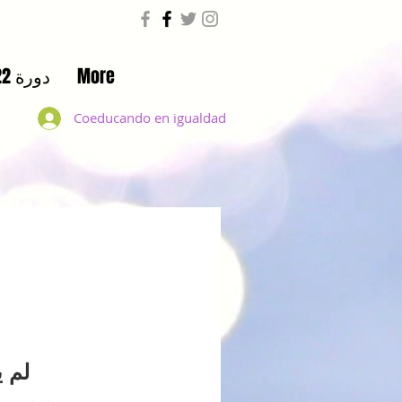
More
دورة 2021/22
Coeducando en igualdad
منتدى x